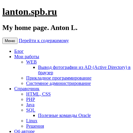
lanton.spb.ru
My home page. Anton L.
Перейти к содержимому
Меню
Блог
Мои работы
WEB
Вывод фотографии из AD (Active Directory) в
браузер
Прикладное программирование
Системное администрирование
Справочник
HTML, CSS
PHP
Java
SQL
Полезные команды Oracle
Linux
Решения
Об авторе