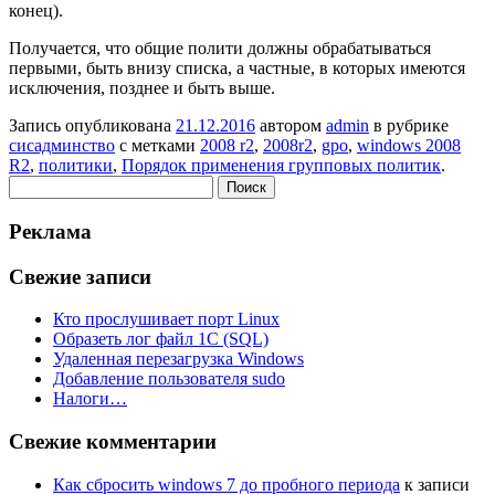
конец).
Получается, что общие полити должны обрабатываться
первыми, быть внизу списка, а частные, в которых имеются
исключения, позднее и быть выше.
Запись опубликована
21.12.2016
автором
admin
в рубрике
сисадминство
с метками
2008 r2
,
2008r2
,
gpo
,
windows 2008
R2
,
политики
,
Порядок применения групповых политик
.
Найти:
Реклама
Свежие записи
Кто прослушивает порт Linux
Образеть лог файл 1С (SQL)
Удаленная перезагрузка Windows
Добавление пользователя sudo
Налоги…
Свежие комментарии
Как сбросить windows 7 до пробного периода
к записи