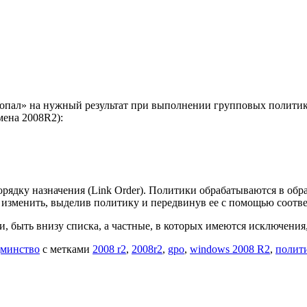
е попал» на нужный результат при выполнении групповых политик
мена 2008R2):
ядку назначения (Link Order). Политики обрабатываются в обрат
изменить, выделив политику и передвинув ее с помощью соответ
 быть внизу списка, а частные, в которых имеются исключения,
дминство
с метками
2008 r2
,
2008r2
,
gpo
,
windows 2008 R2
,
полит