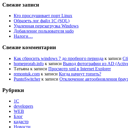
Свежие записи
Кто прослушивает порт Linux
Образеть лог файл 1С (SQL)
Удаленная перезагрузка Windows
Добавление пользователя sudo
Налоги…
Свежие комментарии
Как сбросить windows 7 до пробного периода
к записи
Сб
homeprorab.info
к записи
Вывод фотографии из AD (Active 
Татьяна
к записи
Просмотр xml в Internet Explorer
remontuk.com
к записи
Когда начнут топить?
PuntoSwitcher
к записи
Отключение автообновления брауз
Рубрики
1С
developers
WEB
Блог
кадастр
Новости