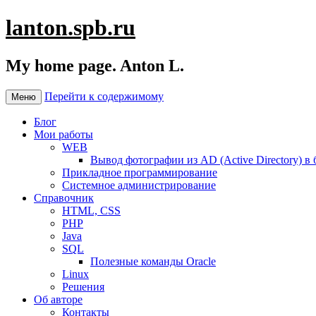
lanton.spb.ru
My home page. Anton L.
Перейти к содержимому
Меню
Блог
Мои работы
WEB
Вывод фотографии из AD (Active Directory) в 
Прикладное программирование
Системное администрирование
Справочник
HTML, CSS
PHP
Java
SQL
Полезные команды Oracle
Linux
Решения
Об авторе
Контакты