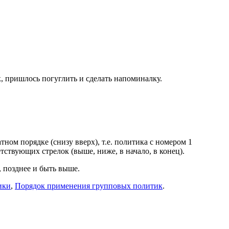
, пришлось погуглить и сделать напоминалку.
ном порядке (снизу вверх), т.е. политика с номером 1
ствующих стрелок (выше, ниже, в начало, в конец).
 позднее и быть выше.
ики
,
Порядок применения групповых политик
.