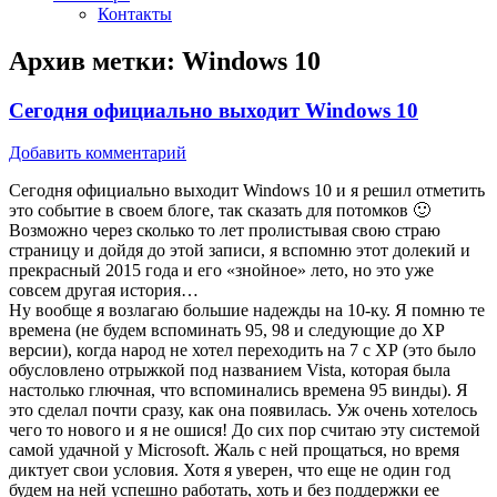
Контакты
Архив метки:
Windows 10
Сегодня официально выходит Windows 10
Добавить комментарий
Сегодня официально выходит Windows 10 и я решил отметить
это событие в своем блоге, так сказать для потомков 🙂
Возможно через сколько то лет пролистывая свою страю
страницу и дойдя до этой записи, я вспомню этот долекий и
прекрасный 2015 года и его «знойное» лето, но это уже
совсем другая история…
Ну вообще я возлагаю большие надежды на 10-ку. Я помню те
времена (не будем вспоминать 95, 98 и следующие до ХР
версии), когда народ не хотел переходить на 7 с ХР (это было
обусловлено отрыжкой под названием Vista, которая была
настолько глючная, что вспоминались времена 95 винды). Я
это сделал почти сразу, как она появилась. Уж очень хотелось
чего то нового и я не ошися! До сих пор считаю эту системой
самой удачной у Microsoft. Жаль с ней прощаться, но время
диктует свои условия. Хотя я уверен, что еще не один год
будем на ней успешно работать, хоть и без поддержки ее