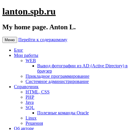
lanton.spb.ru
My home page. Anton L.
Перейти к содержимому
Меню
Блог
Мои работы
WEB
Вывод фотографии из AD (Active Directory) в
браузер
Прикладное программирование
Системное администрирование
Справочник
HTML, CSS
PHP
Java
SQL
Полезные команды Oracle
Linux
Решения
Об авторе