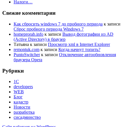
Налоги…
Свежие комментарии
Как сбросить windows 7 до пробного периода
к записи
Сброс пробного периода Windows 7
homeprorab.info
к записи
Вывод фотографии из AD
(Active Directory) в браузер
Татьяна
к записи
Просмотр xml в Internet Explorer
remontuk.com
к записи
Когда начнут топить?
PuntoSwitcher
к записи
Отключение автообновления
браузера Opera
Рубрики
1С
developers
WEB
Блог
кадастр
Новости
разработка
сисадминство
Сайт работает на WordPress