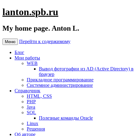
lanton.spb.ru
My home page. Anton L.
Перейти к содержимому
Меню
Блог
Мои работы
WEB
Вывод фотографии из AD (Active Directory) в
браузер
Прикладное программирование
Системное администрирование
Справочник
HTML, CSS
PHP
Java
SQL
Полезные команды Oracle
Linux
Решения
Об авторе