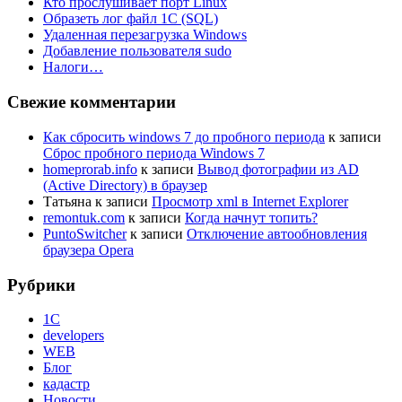
Кто прослушивает порт Linux
Образеть лог файл 1С (SQL)
Удаленная перезагрузка Windows
Добавление пользователя sudo
Налоги…
Свежие комментарии
Как сбросить windows 7 до пробного периода
к записи
Сброс пробного периода Windows 7
homeprorab.info
к записи
Вывод фотографии из AD
(Active Directory) в браузер
Татьяна
к записи
Просмотр xml в Internet Explorer
remontuk.com
к записи
Когда начнут топить?
PuntoSwitcher
к записи
Отключение автообновления
браузера Opera
Рубрики
1С
developers
WEB
Блог
кадастр
Новости