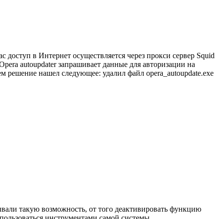
ас доступ в Интернет осуществляется через прокси сервер Squid
Opera autoupdater запрашивает данные для авторизации на
ем решение нашел следующее: удалил файл opera_autoupdate.exe
ывали такую возможность, от того деактивировать функцию
спользоваться инструментами самой системы.