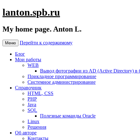
lanton.spb.ru
My home page. Anton L.
Перейти к содержимому
Меню
Блог
Мои работы
WEB
Вывод фотографии из AD (Active Directory) в 
Прикладное программирование
Системное администрирование
Справочник
HTML, CSS
PHP
Java
SQL
Полезные команды Oracle
Linux
Решения
Об авторе
Контакты