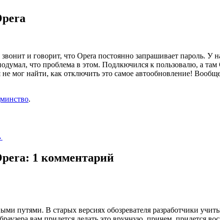
Opera
звонит и говорит, что Opera постоянно запрашивает пароль. У н
одумал, что проблема в этом. Подлкючился к пользовалю, а там 
я не мог найти, как отключить это самое автообновление! Вообщ
дминство
.
→
Opera
: 1 комментарий
ыми путями. В старых версиях обозревателя разработчики учит
раузера вам придется делать это вручную, причем, придется во