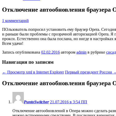
Отключение автообновления браузера 
1 комментарий
ПОльзователь попросил установить ему браузер Opera. Сегодня 
и раньше были проблемы с прозрачной авторизацией Opera. Я п
прокси. Естественно она была послана, но нигде в настройках 
Всем удачи!
Запись опубликована
02.02.2016
автором
admin
в рубрике
сиса
Навигация по записям
←
Просмотр xml в Internet Explorer
Первый президент России
Отключение автообновления браузера 
PuntoSwitcher
21.07.2016 в 3:54 ПП
Отключение автообновлений в Опера можно сделать разн
можно встроенными средствами. В последних вариантах б