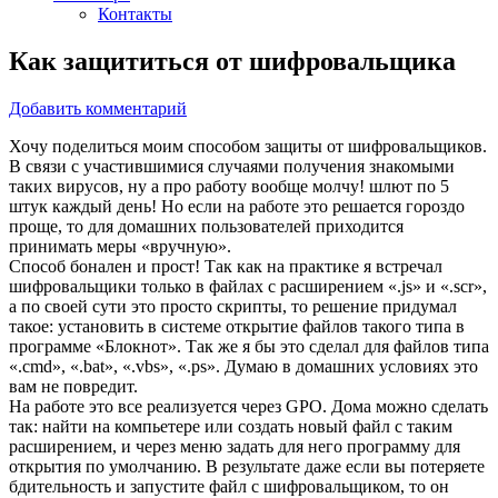
Контакты
Как защититься от шифровальщика
Добавить комментарий
Хочу поделиться моим способом защиты от шифровальщиков.
В связи с участившимися случаями получения знакомыми
таких вирусов, ну а про работу вообще молчу! шлют по 5
штук каждый день! Но если на работе это решается гороздо
проще, то для домашних пользователей приходится
принимать меры «вручную».
Способ бонален и прост! Так как на практике я встречал
шифровальщики только в файлах с расширением «.js» и «.scr»,
а по своей сути это просто скрипты, то решение придумал
такое: установить в системе открытие файлов такого типа в
программе «Блокнот». Так же я бы это сделал для файлов типа
«.cmd», «.bat», «.vbs», «.ps». Думаю в домашних условиях это
вам не повредит.
На работе это все реализуется через GPO. Дома можно сделать
так: найти на компьетере или создать новый файл с таким
расширением, и через меню задать для него программу для
открытия по умолчанию. В результате даже если вы потеряете
бдительность и запустите файл с шифровальщиком, то он