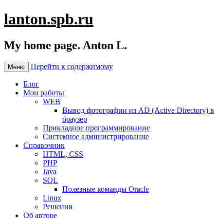
lanton.spb.ru
My home page. Anton L.
Перейти к содержимому
Меню
Блог
Мои работы
WEB
Вывод фотографии из AD (Active Directory) в
браузер
Прикладное программирование
Системное администрирование
Справочник
HTML, CSS
PHP
Java
SQL
Полезные команды Oracle
Linux
Решения
Об авторе