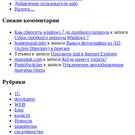
Добавление пользователя sudo
Налоги…
Свежие комментарии
Как сбросить windows 7 до пробного периода
к записи
Сброс пробного периода Windows 7
homeprorab.info
к записи
Вывод фотографии из AD
(Active Directory) в браузер
Татьяна
к записи
Просмотр xml в Internet Explorer
remontuk.com
к записи
Когда начнут топить?
PuntoSwitcher
к записи
Отключение автообновления
браузера Opera
Рубрики
1С
developers
WEB
Блог
кадастр
Новости
разработка
сисадминство