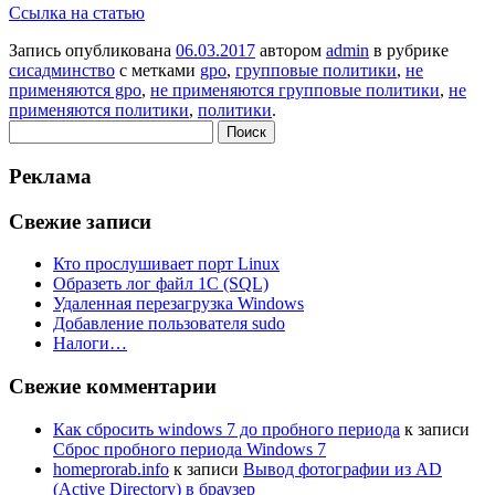
Ссылка на статью
Запись опубликована
06.03.2017
автором
admin
в рубрике
сисадминство
с метками
gpo
,
групповые политики
,
не
применяются gpo
,
не применяются групповые политики
,
не
применяются политики
,
политики
.
Найти:
Реклама
Свежие записи
Кто прослушивает порт Linux
Образеть лог файл 1С (SQL)
Удаленная перезагрузка Windows
Добавление пользователя sudo
Налоги…
Свежие комментарии
Как сбросить windows 7 до пробного периода
к записи
Сброс пробного периода Windows 7
homeprorab.info
к записи
Вывод фотографии из AD
(Active Directory) в браузер