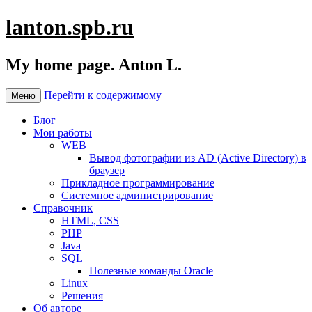
lanton.spb.ru
My home page. Anton L.
Перейти к содержимому
Меню
Блог
Мои работы
WEB
Вывод фотографии из AD (Active Directory) в
браузер
Прикладное программирование
Системное администрирование
Справочник
HTML, CSS
PHP
Java
SQL
Полезные команды Oracle
Linux
Решения
Об авторе