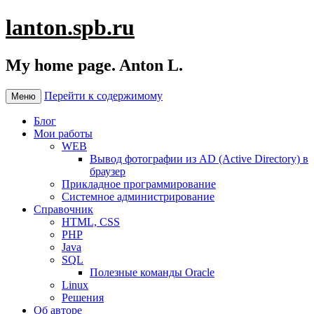
lanton.spb.ru
My home page. Anton L.
Перейти к содержимому
Меню
Блог
Мои работы
WEB
Вывод фотографии из AD (Active Directory) в
браузер
Прикладное программирование
Системное администрирование
Справочник
HTML, CSS
PHP
Java
SQL
Полезные команды Oracle
Linux
Решения
Об авторе