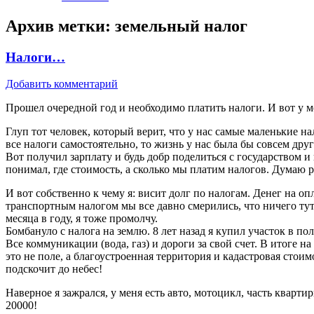
Архив метки:
земельный налог
Налоги…
Добавить комментарий
Прошел очередной год и необходимо платить налоги. И вот у мен
Глуп тот человек, который верит, что у нас самые маленькие 
все налоги самостоятельно, то жизнь у нас была бы совсем дру
Вот получил зарплату и будь добр поделиться с государством и
понимал, где стоимость, а сколько мы платим налогов. Думаю 
И вот собственно к чему я: висит долг по налогам. Денег на опл
транспортным налогом мы все давно смерились, что ничего тут н
месяца в году, я тоже промолчу.
Бомбануло с налога на землю. 8 лет назад я купил участок в пол
Все коммуникации (вода, газ) и дороги за свой счет. В итоге на 
это не поле, а благоустроенная территория и кадастровая стоим
подскочит до небес!
Наверное я зажрался, у меня есть авто, мотоцикл, часть кварти
20000!