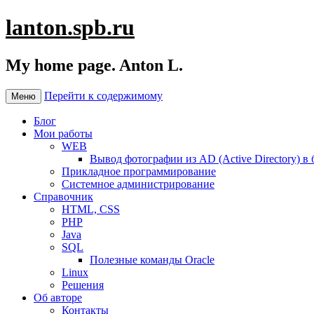
lanton.spb.ru
My home page. Anton L.
Перейти к содержимому
Меню
Блог
Мои работы
WEB
Вывод фотографии из AD (Active Directory) в 
Прикладное программирование
Системное администрирование
Справочник
HTML, CSS
PHP
Java
SQL
Полезные команды Oracle
Linux
Решения
Об авторе
Контакты