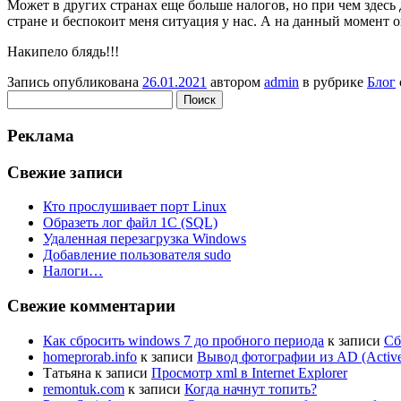
Может в других странах еще больше налогов, но при чем здесь
стране и беспокоит меня ситуация у нас. А на данный момент 
Накипело блядь!!!
Запись опубликована
26.01.2021
автором
admin
в рубрике
Блог
Найти:
Реклама
Свежие записи
Кто прослушивает порт Linux
Образеть лог файл 1С (SQL)
Удаленная перезагрузка Windows
Добавление пользователя sudo
Налоги…
Свежие комментарии
Как сбросить windows 7 до пробного периода
к записи
Сб
homeprorab.info
к записи
Вывод фотографии из AD (Active 
Татьяна
к записи
Просмотр xml в Internet Explorer
remontuk.com
к записи
Когда начнут топить?