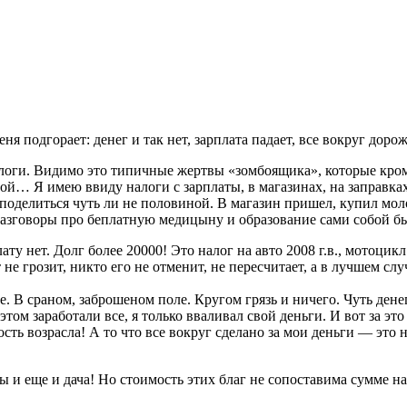
я подгорает: денег и так нет, зарплата падает, все вокруг доро
налоги. Видимо это типичные жертвы «зомбоящика», которые кро
гой… Я имею ввиду налоги с зарплаты, в магазинах, на заправках
 поделиться чуть ли не половиной. В магазин пришел, купил моло
разговоры про беплатную медицыну и образование сами собой бы
ату нет. Долг более 20000! Это налог на авто 2008 г.в., мотоцикл
е грозит, никто его не отменит, не пересчитает, а в лучшем слу
е. В сраном, заброшеном поле. Кругом грязь и ничего. Чуть денег 
этом заработали все, я только вваливал свой деньги. И вот за это
ость возрасла! А то что все вокруг сделано за мои деньги — это н
ры и еще и дача! Но стоимость этих благ не сопоставима сумме нал