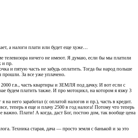
жает, а налоги плати или будет еще хуже…
ме телевизора ничего не имеют. Я думаю, если бы мы платили
 и пр.
чка и пятую часть не забудь оплатить. Тогда бы народ польше
 прошли. За все уже уплачено.
 2000 г.в., часть квартиры и ЗЕМЛЯ под дачку. И вот если с
чае будем платить также. И про мотоцикл, на котором я язжу 3
я на него заработал (с оплатой налогов и пр.), часть в кредит.
 все, теперь я еще и плачу 2500 в год налога! Потому что теперь
е важно. Плати! А когда, даст Бог, постою дом, так вообще цена
ога. Техника старая, дача — просто земля с банькой и за это