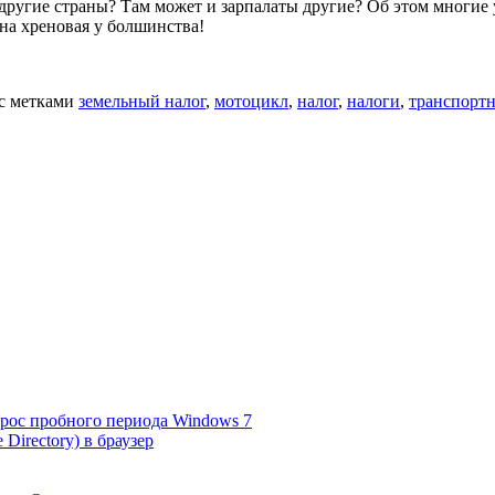
 другие страны? Там может и зарпалаты другие? Об этом многие 
она хреновая у болшинства!
с метками
земельный налог
,
мотоцикл
,
налог
,
налоги
,
транспортн
рос пробного периода Windows 7
Directory) в браузер