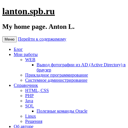
lanton.spb.ru
My home page. Anton L.
Перейти к содержимому
Меню
Блог
Мои работы
WEB
Вывод фотографии из AD (Active Directory) в
браузер
Прикладное программирование
Системное администрирование
Справочник
HTML, CSS
PHP
Java
SQL
Полезные команды Oracle
Linux
Решения
Об авторе