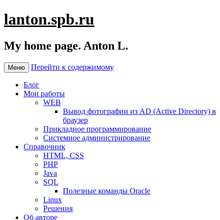
lanton.spb.ru
My home page. Anton L.
Перейти к содержимому
Меню
Блог
Мои работы
WEB
Вывод фотографии из AD (Active Directory) в
браузер
Прикладное программирование
Системное администрирование
Справочник
HTML, CSS
PHP
Java
SQL
Полезные команды Oracle
Linux
Решения
Об авторе