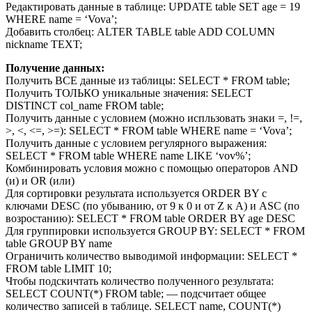
Редактировать данные в таблице: UPDATE table SET age = 19
WHERE name = ‘Vova’;
Добавить столбец: ALTER
TABLE
table ADD COLUMN
nickname
TEXT
;
Получение данных:
Получить ВСЕ данные из таблицы: SELECT * FROM table;
Получить ТОЛЬКО уникальные значения: SELECT
DISTINCT col_name FROM table;
Получить данные с условием (можно испльзовать знаки =, !=,
>, <, <=, >=): SELECT * FROM table WHERE name = ‘Vova’;
Получить данные с условием регулярного выражения:
SELECT * FROM table WHERE name LIKE ‘vov%’;
Комбинировать условия можно с помощью операторов AND
(и) и OR (или)
Для сортировки результата используется ORDER BY с
ключами DESC (по убыванию, от 9 к 0 и от Z к A) и ASC (по
возростанию): SELECT * FROM table ORDER BY age DESC
Для группировки используется GROUP BY: SELECT * FROM
table GROUP BY name
Ограничить количество выводимой информации: SELECT *
FROM table LIMIT 10;
Чтобы подскичтать количество полученного результата:
SELECT COUNT(*) FROM table; — подсчитает общее
количество записей в таблице. SELECT name, COUNT(*)